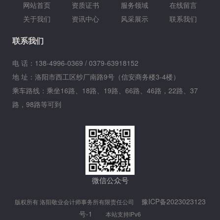
网站首页
资质证书
服务领域
在线留言
关于我们
资讯中心
风采展示
联系我们
联系我们
电 话：138-4996-0369 / 0379-63918152
地 址：洛阳市西工区纱厂南路9号（信安商务楼3-4楼）
乘车路线：乘坐16路、18路、19路、66路、46路，22路、37
路，98路等可到
微信公众号
豫ICP备2023023123
版权所有 洛阳敬业会计师事务所有限责任公司
号-1
本站支持IPv6