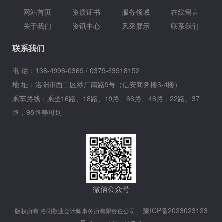
网站首页
资质证书
服务领域
在线留言
关于我们
资讯中心
风采展示
联系我们
联系我们
电 话：138-4996-0369 / 0379-63918152
地 址：洛阳市西工区纱厂南路9号（信安商务楼3-4楼）
乘车路线：乘坐16路、18路、19路、66路、46路，22路、37
路，98路等可到
微信公众号
豫ICP备2023023123
版权所有 洛阳敬业会计师事务所有限责任公司